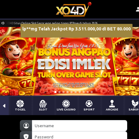
XO4D Situs Online Slot Gacor yang paling tinggi RTPnya di tahun 2026
lp**mg Telah Jackpot Rp 3.511.000,00 di BET 80.000
TOGEL
SLOT
LIVE CASINO
SPORT
ARCADE
SABU