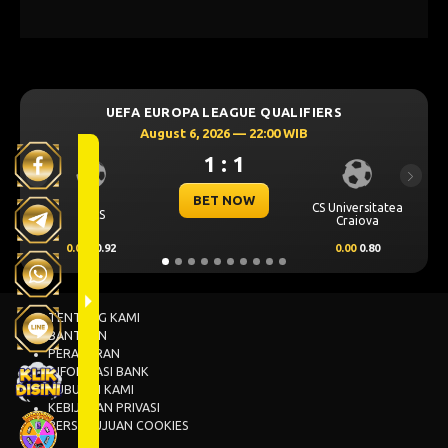
UEFA EUROPA LEAGUE QUALIFIERS
August 6, 2026 — 22:00 WIB
1 : 1
Previous
Next
BET NOW
CS Universitatea
KuPS
Craiova
0.00
-0.92
0.00
0.80
TENTANG KAMI
BANTUAN
PERATURAN
INFORMASI BANK
HUBUNGI KAMI
KEBIJAKAN PRIVASI
PERSETUJUAN COOKIES